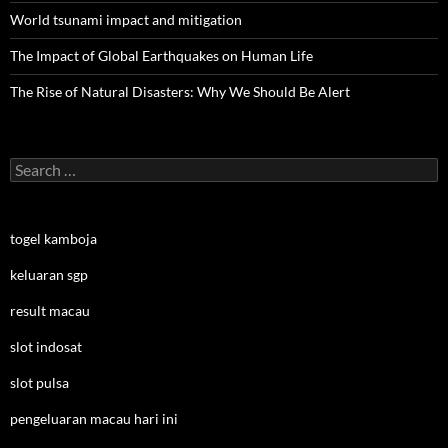
World tsunami impact and mitigation
The Impact of Global Earthquakes on Human Life
The Rise of Natural Disasters: Why We Should Be Alert
Search
for:
togel kamboja
keluaran sgp
result macau
slot indosat
slot pulsa
pengeluaran macau hari ini