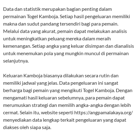
Data dan statistik merupakan bagian penting dalam
permainan Togel Kamboja. Setiap hasil pengeluaran memiliki
makna dan sudut pandang tersendiri bagi para pemain.
Melalui data yang akurat, pemain dapat melakukan analisis
untuk meningkatkan peluang mereka dalam meraih
kemenangan. Setiap angka yang keluar disimpan dan dianalisis
untuk menemukan pola yang mungkin muncul di permainan
selanjutnya.
Keluaran Kamboja biasanya dilakukan secara rutin dan
memiliki jadwal yang jelas. Data pengeluaran ini sangat
berharga bagi pemain yang mengikuti Togel Kamboja. Dengan
mengamati hasil keluaran sebelumnya, para pemain dapat
merumuskan strategi dan memilih angka-angka dengan lebih
cermat. Selain itu, website seperti https://angpamalakaya.org/
menyediakan data lengkap terkait pengeluaran yang dapat
diakses oleh siapa saja.