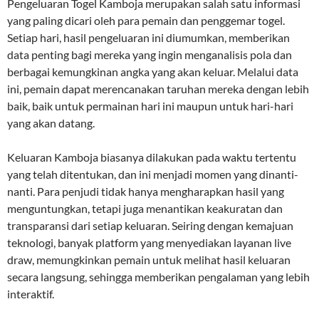
Pengeluaran Togel Kamboja merupakan salah satu informasi
yang paling dicari oleh para pemain dan penggemar togel.
Setiap hari, hasil pengeluaran ini diumumkan, memberikan
data penting bagi mereka yang ingin menganalisis pola dan
berbagai kemungkinan angka yang akan keluar. Melalui data
ini, pemain dapat merencanakan taruhan mereka dengan lebih
baik, baik untuk permainan hari ini maupun untuk hari-hari
yang akan datang.
Keluaran Kamboja biasanya dilakukan pada waktu tertentu
yang telah ditentukan, dan ini menjadi momen yang dinanti-
nanti. Para penjudi tidak hanya mengharapkan hasil yang
menguntungkan, tetapi juga menantikan keakuratan dan
transparansi dari setiap keluaran. Seiring dengan kemajuan
teknologi, banyak platform yang menyediakan layanan live
draw, memungkinkan pemain untuk melihat hasil keluaran
secara langsung, sehingga memberikan pengalaman yang lebih
interaktif.