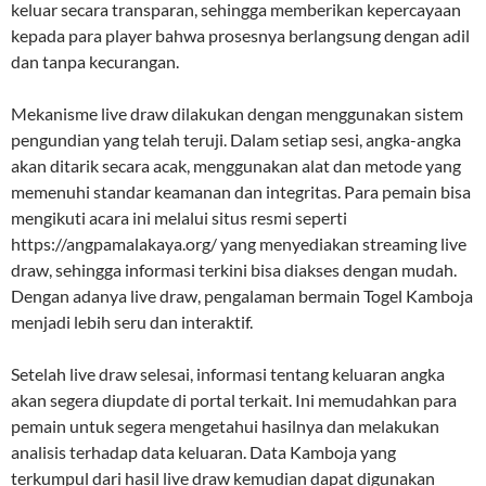
keluar secara transparan, sehingga memberikan kepercayaan
kepada para player bahwa prosesnya berlangsung dengan adil
dan tanpa kecurangan.
Mekanisme live draw dilakukan dengan menggunakan sistem
pengundian yang telah teruji. Dalam setiap sesi, angka-angka
akan ditarik secara acak, menggunakan alat dan metode yang
memenuhi standar keamanan dan integritas. Para pemain bisa
mengikuti acara ini melalui situs resmi seperti
https://angpamalakaya.org/ yang menyediakan streaming live
draw, sehingga informasi terkini bisa diakses dengan mudah.
Dengan adanya live draw, pengalaman bermain Togel Kamboja
menjadi lebih seru dan interaktif.
Setelah live draw selesai, informasi tentang keluaran angka
akan segera diupdate di portal terkait. Ini memudahkan para
pemain untuk segera mengetahui hasilnya dan melakukan
analisis terhadap data keluaran. Data Kamboja yang
terkumpul dari hasil live draw kemudian dapat digunakan