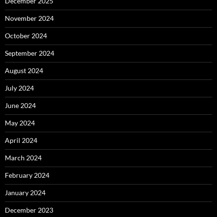
December 2025
November 2024
October 2024
September 2024
August 2024
July 2024
June 2024
May 2024
April 2024
March 2024
February 2024
January 2024
December 2023