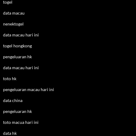
togel
data macau
nenektogel
data macau hari ini
togel hongkong
pengeluaran hk
data macau hari ini
toto hk
pengeluaran macau hari ini
data china
pengeluaran hk
toto macua hari ini
data hk