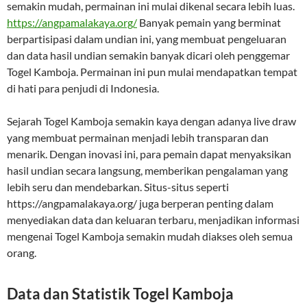
semakin mudah, permainan ini mulai dikenal secara lebih luas.
https://angpamalakaya.org/
Banyak pemain yang berminat
berpartisipasi dalam undian ini, yang membuat pengeluaran
dan data hasil undian semakin banyak dicari oleh penggemar
Togel Kamboja. Permainan ini pun mulai mendapatkan tempat
di hati para penjudi di Indonesia.
Sejarah Togel Kamboja semakin kaya dengan adanya live draw
yang membuat permainan menjadi lebih transparan dan
menarik. Dengan inovasi ini, para pemain dapat menyaksikan
hasil undian secara langsung, memberikan pengalaman yang
lebih seru dan mendebarkan. Situs-situs seperti
https://angpamalakaya.org/ juga berperan penting dalam
menyediakan data dan keluaran terbaru, menjadikan informasi
mengenai Togel Kamboja semakin mudah diakses oleh semua
orang.
Data dan Statistik Togel Kamboja