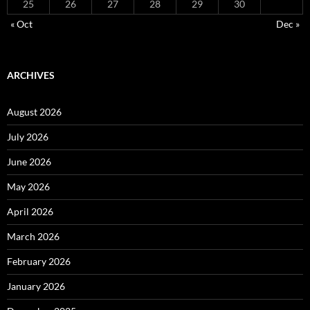
25
26
27
28
29
30
« Oct
Dec »
ARCHIVES
August 2026
July 2026
June 2026
May 2026
April 2026
March 2026
February 2026
January 2026