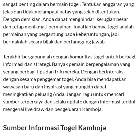
sangat penting dalam bermain togel. Tentukan anggaran yang
jelas dan tidak melampaui batas yang telah ditentukan.
Dengan demikian, Anda dapat menghindari kerugian besar
dan tetap menikmati permainan. Ingatlah bahwa togel adalah
permainan yang bergantung pada keberuntungan, jadi
bermainlah secara bijak dan bertanggung jawab.
Terakhir, bergabunglah dengan komunitas togel untuk berbagi
informasi dan strategi. Banyak pemain berpengalaman yang
senang berbagi tips dan trik mereka. Dengan berinteraksi
dengan sesama penggemar togel, Anda bisa mendapatkan
wawasan baru dan inspirasi yang mungkin dapat
meningkatkan peluang Anda. Jangan ragu untuk mencari
sumber terpercaya dan selalu update dengan informasi terkini
mengenai live draw dan pengeluaran Kamboja.
Sumber Informasi Togel Kamboja