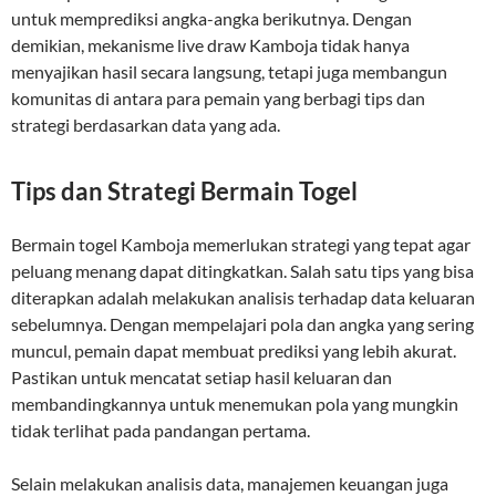
untuk memprediksi angka-angka berikutnya. Dengan
demikian, mekanisme live draw Kamboja tidak hanya
menyajikan hasil secara langsung, tetapi juga membangun
komunitas di antara para pemain yang berbagi tips dan
strategi berdasarkan data yang ada.
Tips dan Strategi Bermain Togel
Bermain togel Kamboja memerlukan strategi yang tepat agar
peluang menang dapat ditingkatkan. Salah satu tips yang bisa
diterapkan adalah melakukan analisis terhadap data keluaran
sebelumnya. Dengan mempelajari pola dan angka yang sering
muncul, pemain dapat membuat prediksi yang lebih akurat.
Pastikan untuk mencatat setiap hasil keluaran dan
membandingkannya untuk menemukan pola yang mungkin
tidak terlihat pada pandangan pertama.
Selain melakukan analisis data, manajemen keuangan juga