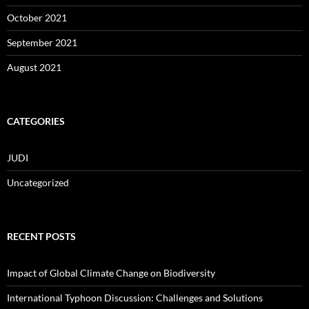
October 2021
September 2021
August 2021
CATEGORIES
JUDI
Uncategorized
RECENT POSTS
Impact of Global Climate Change on Biodiversity
International Typhoon Discussion: Challenges and Solutions