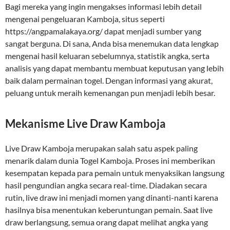
Bagi mereka yang ingin mengakses informasi lebih detail
mengenai pengeluaran Kamboja, situs seperti
https://angpamalakaya.org/ dapat menjadi sumber yang
sangat berguna. Di sana, Anda bisa menemukan data lengkap
mengenai hasil keluaran sebelumnya, statistik angka, serta
analisis yang dapat membantu membuat keputusan yang lebih
baik dalam permainan togel. Dengan informasi yang akurat,
peluang untuk meraih kemenangan pun menjadi lebih besar.
Mekanisme Live Draw Kamboja
Live Draw Kamboja merupakan salah satu aspek paling
menarik dalam dunia Togel Kamboja. Proses ini memberikan
kesempatan kepada para pemain untuk menyaksikan langsung
hasil pengundian angka secara real-time. Diadakan secara
rutin, live draw ini menjadi momen yang dinanti-nanti karena
hasilnya bisa menentukan keberuntungan pemain. Saat live
draw berlangsung, semua orang dapat melihat angka yang