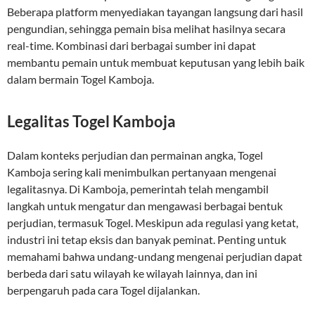
Beberapa platform menyediakan tayangan langsung dari hasil
pengundian, sehingga pemain bisa melihat hasilnya secara
real-time. Kombinasi dari berbagai sumber ini dapat
membantu pemain untuk membuat keputusan yang lebih baik
dalam bermain Togel Kamboja.
Legalitas Togel Kamboja
Dalam konteks perjudian dan permainan angka, Togel
Kamboja sering kali menimbulkan pertanyaan mengenai
legalitasnya. Di Kamboja, pemerintah telah mengambil
langkah untuk mengatur dan mengawasi berbagai bentuk
perjudian, termasuk Togel. Meskipun ada regulasi yang ketat,
industri ini tetap eksis dan banyak peminat. Penting untuk
memahami bahwa undang-undang mengenai perjudian dapat
berbeda dari satu wilayah ke wilayah lainnya, dan ini
berpengaruh pada cara Togel dijalankan.