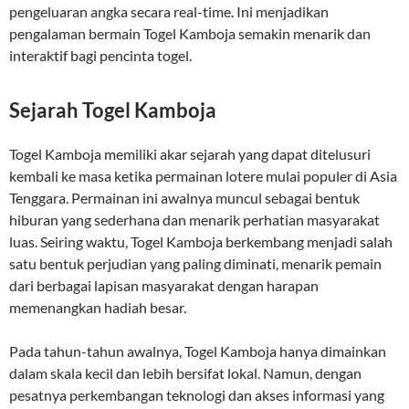
pengeluaran angka secara real-time. Ini menjadikan
pengalaman bermain Togel Kamboja semakin menarik dan
interaktif bagi pencinta togel.
Sejarah Togel Kamboja
Togel Kamboja memiliki akar sejarah yang dapat ditelusuri
kembali ke masa ketika permainan lotere mulai populer di Asia
Tenggara. Permainan ini awalnya muncul sebagai bentuk
hiburan yang sederhana dan menarik perhatian masyarakat
luas. Seiring waktu, Togel Kamboja berkembang menjadi salah
satu bentuk perjudian yang paling diminati, menarik pemain
dari berbagai lapisan masyarakat dengan harapan
memenangkan hadiah besar.
Pada tahun-tahun awalnya, Togel Kamboja hanya dimainkan
dalam skala kecil dan lebih bersifat lokal. Namun, dengan
pesatnya perkembangan teknologi dan akses informasi yang