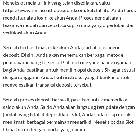
Nenekslot melalui link yang telah disediakan, yaitu
https://www.terraceathobesound.com. Setelah itu, Anda harus
mendaftar atau login ke akun Anda. Proses pendaftaran
biasanya mudah dan cepat, cukup isi data yang diperlukan dan
verifikasi akun Anda.
Setelah berhasil masuk ke akun Anda, carilah opsi menu
deposit. Di sini, Anda akan menemukan berbagai metode
pembayaran yang tersedia. Pilih metode yang paling nyaman
bagi Anda, pastikan untuk memilih opsi deposit 5K agar sesuai
dengan anggaran Anda. Ikuti instruksi yang diberikan untuk
menyelesaikan transaksi deposit tersebut.
Setelah proses deposit berhasil, pastikan untuk memeriksa
saldo akun Anda. Saldo Anda akan langsung terupdate dengan
jumlah yang telah didepositkan. Kini, Anda sudah siap untuk
menikmati berbagai permainan menarik di Nenekslot dan Slot
Dana Gacor dengan modal yang minim!