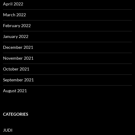
April 2022
March 2022
February 2022
January 2022
December 2021
November 2021
October 2021
September 2021
August 2021
CATEGORIES
JUDI