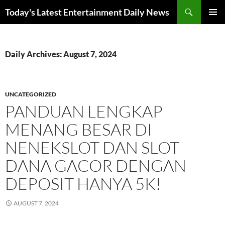
Skip
Search
Today's Latest Entertainment Daily News
to
PRIMAR
content
MENU
Daily Archives: August 7, 2024
UNCATEGORIZED
PANDUAN LENGKAP
MENANG BESAR DI
NENEKSLOT DAN SLOT
DANA GACOR DENGAN
DEPOSIT HANYA 5K!
AUGUST 7, 2024