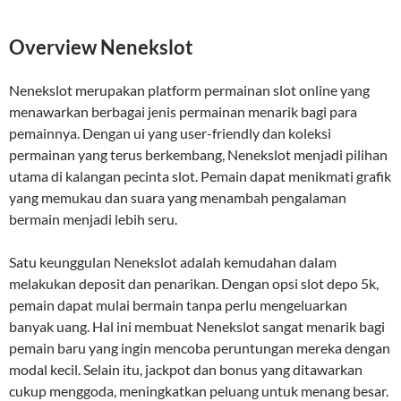
Overview Nenekslot
Nenekslot merupakan platform permainan slot online yang
menawarkan berbagai jenis permainan menarik bagi para
pemainnya. Dengan ui yang user-friendly dan koleksi
permainan yang terus berkembang, Nenekslot menjadi pilihan
utama di kalangan pecinta slot. Pemain dapat menikmati grafik
yang memukau dan suara yang menambah pengalaman
bermain menjadi lebih seru.
Satu keunggulan Nenekslot adalah kemudahan dalam
melakukan deposit dan penarikan. Dengan opsi slot depo 5k,
pemain dapat mulai bermain tanpa perlu mengeluarkan
banyak uang. Hal ini membuat Nenekslot sangat menarik bagi
pemain baru yang ingin mencoba peruntungan mereka dengan
modal kecil. Selain itu, jackpot dan bonus yang ditawarkan
cukup menggoda, meningkatkan peluang untuk menang besar.