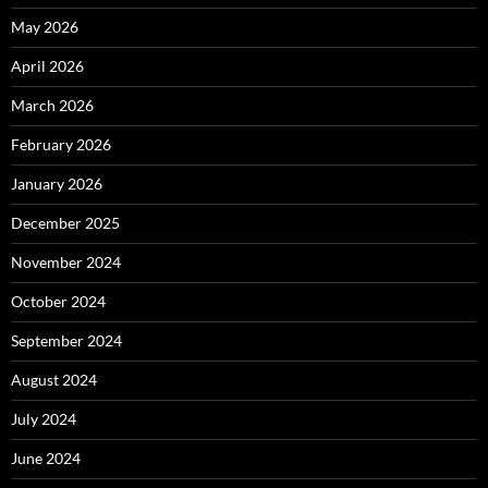
May 2026
April 2026
March 2026
February 2026
January 2026
December 2025
November 2024
October 2024
September 2024
August 2024
July 2024
June 2024