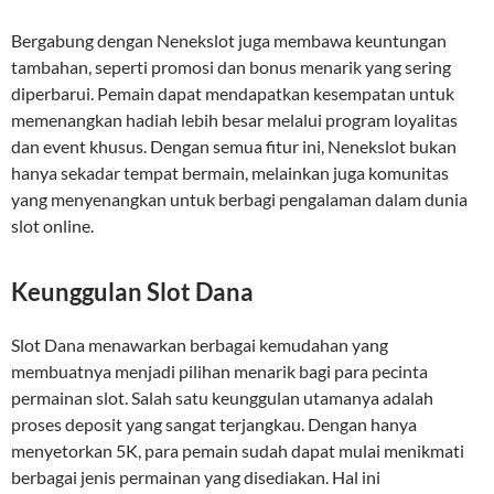
Bergabung dengan Nenekslot juga membawa keuntungan
tambahan, seperti promosi dan bonus menarik yang sering
diperbarui. Pemain dapat mendapatkan kesempatan untuk
memenangkan hadiah lebih besar melalui program loyalitas
dan event khusus. Dengan semua fitur ini, Nenekslot bukan
hanya sekadar tempat bermain, melainkan juga komunitas
yang menyenangkan untuk berbagi pengalaman dalam dunia
slot online.
Keunggulan Slot Dana
Slot Dana menawarkan berbagai kemudahan yang
membuatnya menjadi pilihan menarik bagi para pecinta
permainan slot. Salah satu keunggulan utamanya adalah
proses deposit yang sangat terjangkau. Dengan hanya
menyetorkan 5K, para pemain sudah dapat mulai menikmati
berbagai jenis permainan yang disediakan. Hal ini