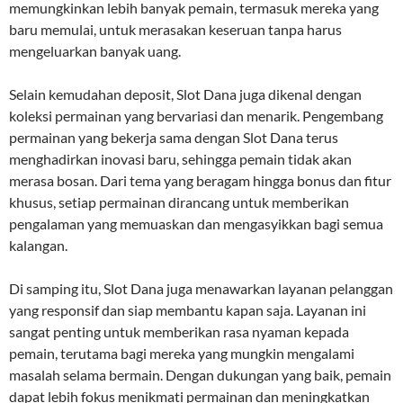
memungkinkan lebih banyak pemain, termasuk mereka yang
baru memulai, untuk merasakan keseruan tanpa harus
mengeluarkan banyak uang.
Selain kemudahan deposit, Slot Dana juga dikenal dengan
koleksi permainan yang bervariasi dan menarik. Pengembang
permainan yang bekerja sama dengan Slot Dana terus
menghadirkan inovasi baru, sehingga pemain tidak akan
merasa bosan. Dari tema yang beragam hingga bonus dan fitur
khusus, setiap permainan dirancang untuk memberikan
pengalaman yang memuaskan dan mengasyikkan bagi semua
kalangan.
Di samping itu, Slot Dana juga menawarkan layanan pelanggan
yang responsif dan siap membantu kapan saja. Layanan ini
sangat penting untuk memberikan rasa nyaman kepada
pemain, terutama bagi mereka yang mungkin mengalami
masalah selama bermain. Dengan dukungan yang baik, pemain
dapat lebih fokus menikmati permainan dan meningkatkan