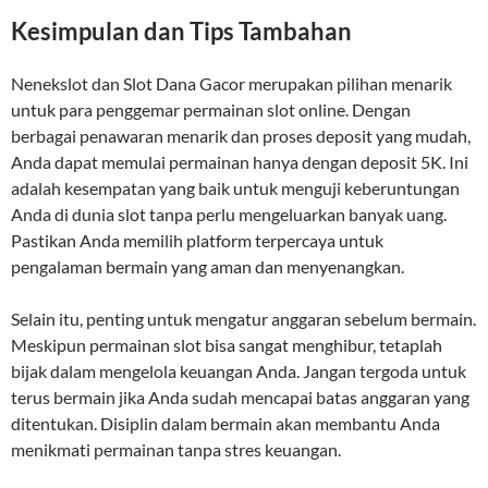
Kesimpulan dan Tips Tambahan
Nenekslot dan Slot Dana Gacor merupakan pilihan menarik
untuk para penggemar permainan slot online. Dengan
berbagai penawaran menarik dan proses deposit yang mudah,
Anda dapat memulai permainan hanya dengan deposit 5K. Ini
adalah kesempatan yang baik untuk menguji keberuntungan
Anda di dunia slot tanpa perlu mengeluarkan banyak uang.
Pastikan Anda memilih platform terpercaya untuk
pengalaman bermain yang aman dan menyenangkan.
Selain itu, penting untuk mengatur anggaran sebelum bermain.
Meskipun permainan slot bisa sangat menghibur, tetaplah
bijak dalam mengelola keuangan Anda. Jangan tergoda untuk
terus bermain jika Anda sudah mencapai batas anggaran yang
ditentukan. Disiplin dalam bermain akan membantu Anda
menikmati permainan tanpa stres keuangan.