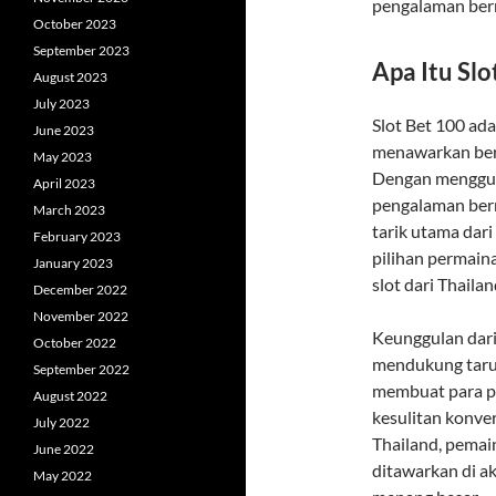
pengalaman ber
October 2023
September 2023
Apa Itu Slo
August 2023
July 2023
Slot Bet 100 ad
June 2023
menawarkan ber
May 2023
Dengan mengguna
April 2023
pengalaman ber
March 2023
tarik utama dar
February 2023
pilihan permain
January 2023
slot dari Thailan
December 2022
November 2022
Keunggulan dari
October 2022
mendukung taruh
September 2022
membuat para p
August 2022
kesulitan konver
July 2022
Thailand, pemain
June 2022
ditawarkan di a
May 2022