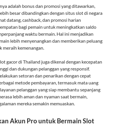
nya adalah bonus dan promosi yang ditawarkan,
 lebih besar dibandingkan dengan situs slot di negara
mat datang, cashback, dan promosi harian
empatan bagi pemain untuk meningkatkan saldo
perpanjang waktu bermain. Hal ini menjadikan
main lebih menyenangkan dan memberikan peluang
uk meraih kemenangan.
s slot gacor di Thailand juga dikenal dengan kecepatan
tinggi dan dukungan pelanggan yang responsif.
lakukan setoran dan penarikan dengan cepat
rbagai metode pembayaran, termasuk mata uang
 layanan pelanggan yang siap membantu sepanjang
erasa lebih aman dan nyaman saat bermain,
galaman mereka semakin memuaskan.
an Akun Pro untuk Bermain Slot