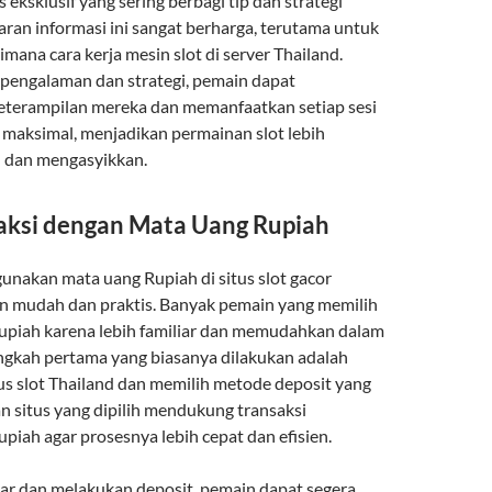
eksklusif yang sering berbagi tip dan strategi
aran informasi ini sangat berharga, terutama untuk
ana cara kerja mesin slot di server Thailand.
pengalaman dan strategi, pemain dapat
terampilan mereka dan memanfaatkan setiap sesi
maksimal, menjadikan permainan slot lebih
dan mengasyikkan.
aksi dengan Mata Uang Rupiah
unakan mata uang Rupiah di situs slot gacor
n mudah dan praktis. Banyak pemain yang memilih
piah karena lebih familiar dan memudahkan dalam
ngkah pertama yang biasanya dilakukan adalah
tus slot Thailand dan memilih metode deposit yang
an situs yang dipilih mendukung transaksi
iah agar prosesnya lebih cepat dan efisien.
ar dan melakukan deposit, pemain dapat segera