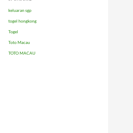
keluaran sgp
togel hongkong
Togel
Toto Macau
TOTO MACAU