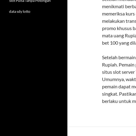
Slot Pulsa Tanpa Potongan
menikmati berba
data sdy lotto
memeriksa kurs d
melakukan trans
promo khusus b
mata uang Rupiah
bet 100 yang di
Setelah bermain
Rupiah. Pemain 
situs slot serve
Umumnya, waktu 
pemain dapat me
singkat. Pastik
berlaku untuk m