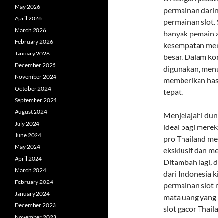
May 2026
permainan darin
April 2026
permainan slot. 
March 2026
banyak pemain a
February 2026
kesempatan mena
January 2026
besar. Dalam kont
December 2025
digunakan, men
November 2024
memberikan hasi
October 2024
tepat.
September 2024
August 2024
Menjelajahi duni
July 2024
ideal bagi mere
June 2024
pro Thailand me
May 2024
eksklusif dan m
April 2024
Ditambah lagi, 
March 2024
dari Indonesia k
February 2024
permainan slot 
January 2024
mata uang yang 
December 2023
slot gacor Thai
November 2023