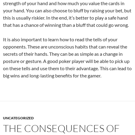
strength of your hand and how much you value the cards in
your hand. You can also choose to bluff by raising your bet, but
this is usually riskier. In the end, it’s better to play a safe hand
that has a chance of winning than a bluff that could go wrong.
It is also important to learn how to read the tells of your
opponents. These are unconscious habits that can reveal the
secrets of their hands. They can be as simple as a change in
posture or gesture. A good poker player will be able to pick up
on these tells and use them to their advantage. This can lead to
big wins and long-lasting benefits for the gamer.
UNCATEGORIZED
THE CONSEQUENCES OF