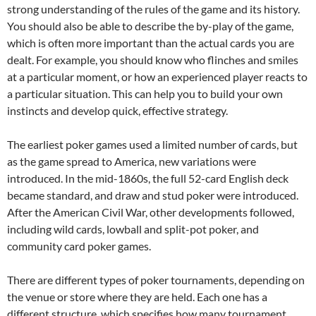
strong understanding of the rules of the game and its history.
You should also be able to describe the by-play of the game,
which is often more important than the actual cards you are
dealt. For example, you should know who flinches and smiles
at a particular moment, or how an experienced player reacts to
a particular situation. This can help you to build your own
instincts and develop quick, effective strategy.
The earliest poker games used a limited number of cards, but
as the game spread to America, new variations were
introduced. In the mid-1860s, the full 52-card English deck
became standard, and draw and stud poker were introduced.
After the American Civil War, other developments followed,
including wild cards, lowball and split-pot poker, and
community card poker games.
There are different types of poker tournaments, depending on
the venue or store where they are held. Each one has a
different structure, which specifies how many tournament