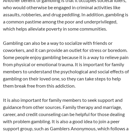
Another benefit of gambling is that it occupies societal idlers,
who would otherwise be engaged in criminal activities like
assaults, robberies, and drug peddling. In addition, gambling is
a common pastime among the poor and underprivileged,
which helps alleviate poverty in some communities.
Gambling can also be a way to socialize with friends or
coworkers, and it can provide an outlet for stress or boredom.
Some people enjoy gambling because it is a way to relieve pain
from physical or emotional trauma. It is important for family
members to understand the psychological and social effects of
gambling on their loved one, so they can take steps to help
them break free from this addiction.
It is also important for family members to seek support and
guidance from other sources. Family therapy and marriage,
career, and credit counseling can be helpful for those dealing
with problem gambling. It is also a good idea to join a peer
support group, such as Gamblers Anonymous, which follows a