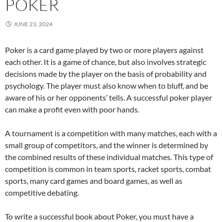
POKER
JUNE 23, 2024
Poker is a card game played by two or more players against
each other. It is a game of chance, but also involves strategic
decisions made by the player on the basis of probability and
psychology. The player must also know when to bluff, and be
aware of his or her opponents’ tells. A successful poker player
can make a profit even with poor hands.
A tournament is a competition with many matches, each with a
small group of competitors, and the winner is determined by
the combined results of these individual matches. This type of
competition is common in team sports, racket sports, combat
sports, many card games and board games, as well as
competitive debating.
To write a successful book about Poker, you must have a