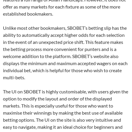
offer as many markets for each fixture as some of the more
established bookmakers.
Unlike most other bookmakers, SBOBET’s betting slip has the
ability to automatically accept higher odds for each selection
in the event of an unexpected price shift. This feature makes
the betting process more convenient for punters and is a
welcome addition to the platform. SBOBET’s website also
displays the minimum and maximum accepted wagers on each
individual bet, which is helpful for those who wish to create
multi-bets.
The UI on SBOBET is highly customisable, with users given the
option to modify the layout and order of the displayed
markets. This is especially useful for those who want to
maximise their winnings by making the best use of available
betting options. The UI on the site is also very intuitive and
easy to navigate, making it an ideal choice for beginners and