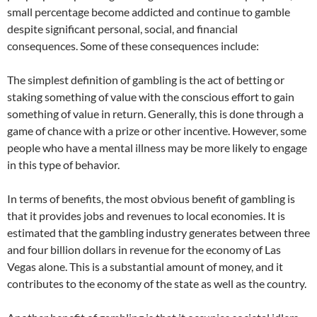
small percentage become addicted and continue to gamble
despite significant personal, social, and financial
consequences. Some of these consequences include:
The simplest definition of gambling is the act of betting or
staking something of value with the conscious effort to gain
something of value in return. Generally, this is done through a
game of chance with a prize or other incentive. However, some
people who have a mental illness may be more likely to engage
in this type of behavior.
In terms of benefits, the most obvious benefit of gambling is
that it provides jobs and revenues to local economies. It is
estimated that the gambling industry generates between three
and four billion dollars in revenue for the economy of Las
Vegas alone. This is a substantial amount of money, and it
contributes to the economy of the state as well as the country.