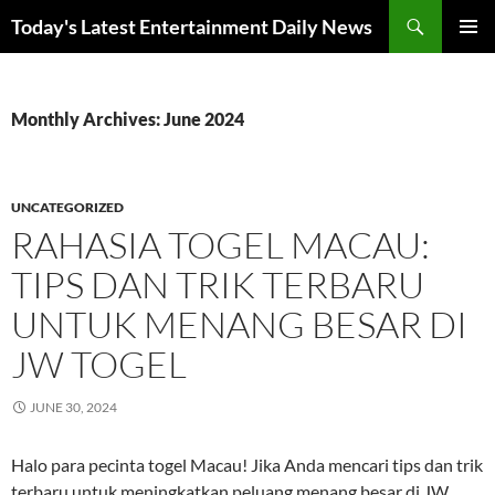
Skip
Search
Today's Latest Entertainment Daily News
to
PRIMAR
content
MENU
Monthly Archives: June 2024
UNCATEGORIZED
RAHASIA TOGEL MACAU:
TIPS DAN TRIK TERBARU
UNTUK MENANG BESAR DI
JW TOGEL
JUNE 30, 2024
Halo para pecinta togel Macau! Jika Anda mencari tips dan trik
terbaru untuk meningkatkan peluang menang besar di JW