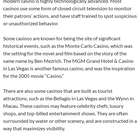
modern casino is highly technologically advanced. Most
casinos use some form of closed circuit television to monitor
their patrons’ actions, and have staff trained to spot suspicious
or unauthorized behavior.
Some casinos are known for being the site of significant
historical events, such as the Monte Carlo Casino, which was
the setting for the novel and film based on the story of the
same name by Ben Mezrich. The MGM Grand Hotel & Casino
in Las Vegas is another famous casino, and was the inspiration
for the 2005 movie “Casino.”
There are also some casinos that are built as tourist
attractions, such as the Bellagio in Las Vegas and the Wynn in
Macau. These casinos may feature celebrity chefs, luxury
shops, and top-billed entertainment shows. They are often
surrounded by water or other scenery, and are constructed in a
way that maximizes visibility.