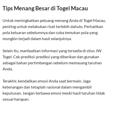
Tips Menang Besar di Togel Macau
Untuk meningkatkan peluang menang Anda di Togel Macau,
penting untuk melakukan riset terlebih dahulu. Perhatikan
pola keluaran sebelumnya dan coba temukan pola yang
mungkin terjadi dalam hasil selanjutnya.
Selain itu, manfaatkan informasi yang tersedia di situs JW
Togel. Cek prediksi-prediksi yang diberikan dan gunakan
sebagai bahan pertimbangan sebelum memasang taruhan
Anda.
Terakhir, kendalikan emosi Anda saat bermain. Jaga
ketenangan dan tetaplah rasional dalam mengambil
keputusan. Jangan terbawa emosi meski hasil taruhan tidak
sesuai harapan.