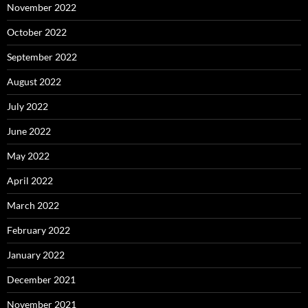
November 2022
October 2022
September 2022
August 2022
July 2022
June 2022
May 2022
April 2022
March 2022
February 2022
January 2022
December 2021
November 2021