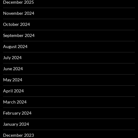
December 2025
November 2024
October 2024
September 2024
August 2024
July 2024
June 2024
May 2024
April 2024
March 2024
February 2024
January 2024
December 2023