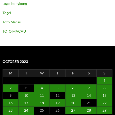
togel hongkong
Togel
Toto Macau
TOTO MACAU
OCTOBER 2023
M
T
W
T
F
S
S
1
2
3
4
5
6
7
8
9
10
11
12
13
14
15
16
17
18
19
20
21
22
23
24
25
26
27
28
29