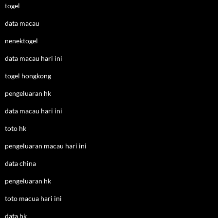
togel
data macau
nenektogel
data macau hari ini
togel hongkong
pengeluaran hk
data macau hari ini
toto hk
pengeluaran macau hari ini
data china
pengeluaran hk
toto macua hari ini
data hk