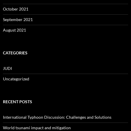
October 2021
September 2021
August 2021
CATEGORIES
JUDI
Uncategorized
RECENT POSTS
International Typhoon Discussion: Challenges and Solutions
World tsunami impact and mitigation