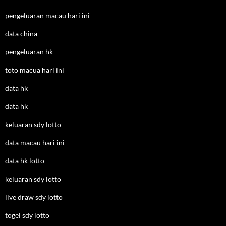
pengeluaran macau hari ini
data china
pengeluaran hk
toto macua hari ini
data hk
data hk
keluaran sdy lotto
data macau hari ini
data hk lotto
keluaran sdy lotto
live draw sdy lotto
togel sdy lotto