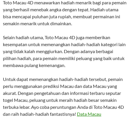
Toto Macau 4D menawarkan hadiah menarik bagi para pemain
yang berhasil menebak angka dengan tepat. Hadiah utama
bisa mencapai puluhan juta rupiah, membuat permainan ini
semakin menarik untuk dimainkan.
Selain hadiah utama, Toto Macau 4D juga memberikan
kesempatan untuk memenangkan hadiah-hadiah kategori lain
yang tidak kalah menggiurkan. Dengan adanya berbagai
pilihan hadiah, para pemain memiliki peluang yang baik untuk
membawa pulang kemenangan.
Untuk dapat memenangkan hadiah-hadiah tersebut, pemain
perlu menggunakan prediksi Macau dan data Macau yang
akurat. Dengan pengetahuan dan informasi terbaru seputar
togel Macau, peluang untuk meraih hadiah besar semakin
terbuka lebar. Ayo coba peruntungan Anda di Toto Macau 4D
dan raih hadiah-hadiah fantastisnya!
Data Macau