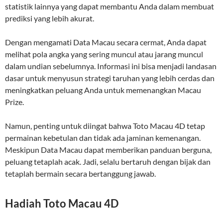
statistik lainnya yang dapat membantu Anda dalam membuat
prediksi yang lebih akurat.
Dengan mengamati Data Macau secara cermat, Anda dapat
melihat pola angka yang sering muncul atau jarang muncul
dalam undian sebelumnya. Informasi ini bisa menjadi landasan
dasar untuk menyusun strategi taruhan yang lebih cerdas dan
meningkatkan peluang Anda untuk memenangkan Macau
Prize.
Namun, penting untuk diingat bahwa Toto Macau 4D tetap
permainan kebetulan dan tidak ada jaminan kemenangan.
Meskipun Data Macau dapat memberikan panduan berguna,
peluang tetaplah acak. Jadi, selalu bertaruh dengan bijak dan
tetaplah bermain secara bertanggung jawab.
Hadiah Toto Macau 4D