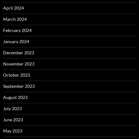
April 2024
March 2024
February 2024
January 2024
December 2023
November 2023
October 2023
September 2023
August 2023
July 2023
June 2023
May 2023