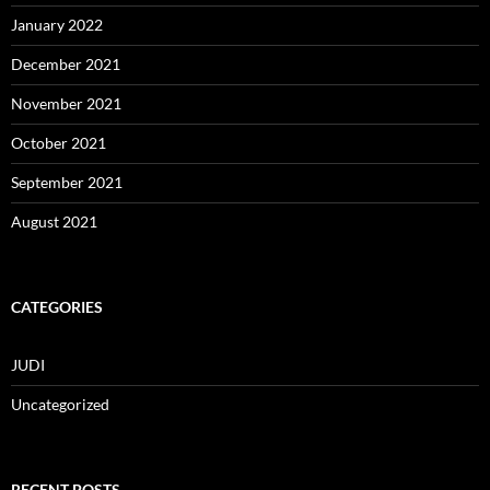
January 2022
December 2021
November 2021
October 2021
September 2021
August 2021
CATEGORIES
JUDI
Uncategorized
RECENT POSTS