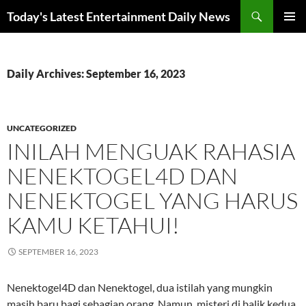
Skip
Search
Today's Latest Entertainment Daily News
to
PRIMAR
content
MENU
Daily Archives: September 16, 2023
UNCATEGORIZED
INILAH MENGUAK RAHASIA
NENEKTOGEL4D DAN
NENEKTOGEL YANG HARUS
KAMU KETAHUI!
SEPTEMBER 16, 2023
Nenektogel4D dan Nenektogel, dua istilah yang mungkin
masih baru bagi sebagian orang. Namun, misteri di balik kedua