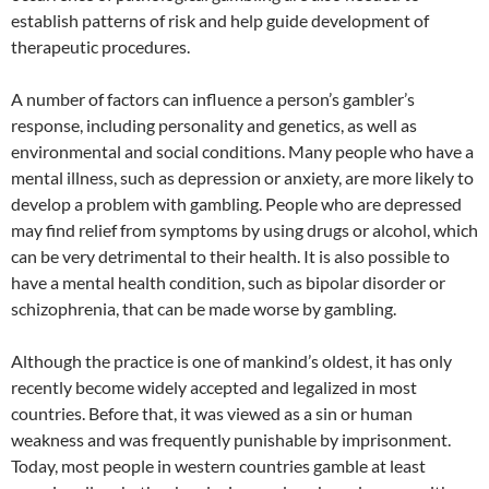
establish patterns of risk and help guide development of
therapeutic procedures.
A number of factors can influence a person’s gambler’s
response, including personality and genetics, as well as
environmental and social conditions. Many people who have a
mental illness, such as depression or anxiety, are more likely to
develop a problem with gambling. People who are depressed
may find relief from symptoms by using drugs or alcohol, which
can be very detrimental to their health. It is also possible to
have a mental health condition, such as bipolar disorder or
schizophrenia, that can be made worse by gambling.
Although the practice is one of mankind’s oldest, it has only
recently become widely accepted and legalized in most
countries. Before that, it was viewed as a sin or human
weakness and was frequently punishable by imprisonment.
Today, most people in western countries gamble at least