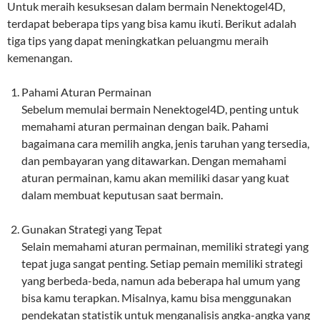
Untuk meraih kesuksesan dalam bermain Nenektogel4D,
terdapat beberapa tips yang bisa kamu ikuti. Berikut adalah
tiga tips yang dapat meningkatkan peluangmu meraih
kemenangan.
Pahami Aturan Permainan
Sebelum memulai bermain Nenektogel4D, penting untuk
memahami aturan permainan dengan baik. Pahami
bagaimana cara memilih angka, jenis taruhan yang tersedia,
dan pembayaran yang ditawarkan. Dengan memahami
aturan permainan, kamu akan memiliki dasar yang kuat
dalam membuat keputusan saat bermain.
Gunakan Strategi yang Tepat
Selain memahami aturan permainan, memiliki strategi yang
tepat juga sangat penting. Setiap pemain memiliki strategi
yang berbeda-beda, namun ada beberapa hal umum yang
bisa kamu terapkan. Misalnya, kamu bisa menggunakan
pendekatan statistik untuk menganalisis angka-angka yang