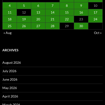
4
5
6
7
8
9
10
11
12
13
14
15
16
17
18
19
20
21
22
23
24
25
26
27
28
29
30
« Aug
Oct »
ARCHIVES
August 2026
July 2026
June 2026
May 2026
April 2026
March 2026