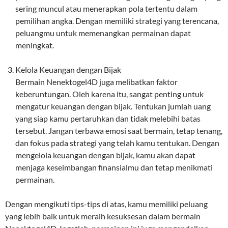
sering muncul atau menerapkan pola tertentu dalam
pemilihan angka. Dengan memiliki strategi yang terencana,
peluangmu untuk memenangkan permainan dapat
meningkat.
Kelola Keuangan dengan Bijak
Bermain Nenektogel4D juga melibatkan faktor
keberuntungan. Oleh karena itu, sangat penting untuk
mengatur keuangan dengan bijak. Tentukan jumlah uang
yang siap kamu pertaruhkan dan tidak melebihi batas
tersebut. Jangan terbawa emosi saat bermain, tetap tenang,
dan fokus pada strategi yang telah kamu tentukan. Dengan
mengelola keuangan dengan bijak, kamu akan dapat
menjaga keseimbangan finansialmu dan tetap menikmati
permainan.
Dengan mengikuti tips-tips di atas, kamu memiliki peluang
yang lebih baik untuk meraih kesuksesan dalam bermain