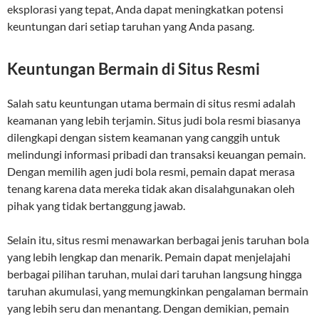
eksplorasi yang tepat, Anda dapat meningkatkan potensi
keuntungan dari setiap taruhan yang Anda pasang.
Keuntungan Bermain di Situs Resmi
Salah satu keuntungan utama bermain di situs resmi adalah
keamanan yang lebih terjamin. Situs judi bola resmi biasanya
dilengkapi dengan sistem keamanan yang canggih untuk
melindungi informasi pribadi dan transaksi keuangan pemain.
Dengan memilih agen judi bola resmi, pemain dapat merasa
tenang karena data mereka tidak akan disalahgunakan oleh
pihak yang tidak bertanggung jawab.
Selain itu, situs resmi menawarkan berbagai jenis taruhan bola
yang lebih lengkap dan menarik. Pemain dapat menjelajahi
berbagai pilihan taruhan, mulai dari taruhan langsung hingga
taruhan akumulasi, yang memungkinkan pengalaman bermain
yang lebih seru dan menantang. Dengan demikian, pemain