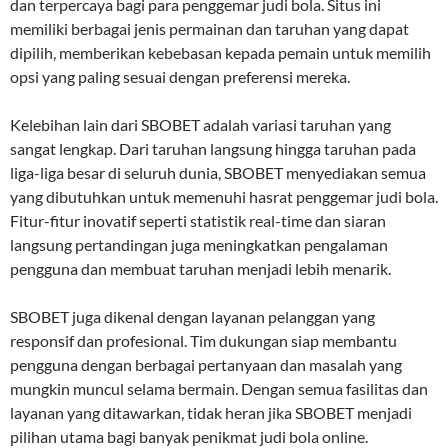
dan terpercaya bagi para penggemar judi bola. Situs ini
memiliki berbagai jenis permainan dan taruhan yang dapat
dipilih, memberikan kebebasan kepada pemain untuk memilih
opsi yang paling sesuai dengan preferensi mereka.
Kelebihan lain dari SBOBET adalah variasi taruhan yang
sangat lengkap. Dari taruhan langsung hingga taruhan pada
liga-liga besar di seluruh dunia, SBOBET menyediakan semua
yang dibutuhkan untuk memenuhi hasrat penggemar judi bola.
Fitur-fitur inovatif seperti statistik real-time dan siaran
langsung pertandingan juga meningkatkan pengalaman
pengguna dan membuat taruhan menjadi lebih menarik.
SBOBET juga dikenal dengan layanan pelanggan yang
responsif dan profesional. Tim dukungan siap membantu
pengguna dengan berbagai pertanyaan dan masalah yang
mungkin muncul selama bermain. Dengan semua fasilitas dan
layanan yang ditawarkan, tidak heran jika SBOBET menjadi
pilihan utama bagi banyak penikmat judi bola online.