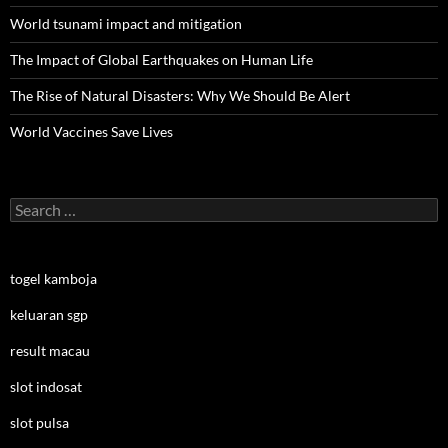
World tsunami impact and mitigation
The Impact of Global Earthquakes on Human Life
The Rise of Natural Disasters: Why We Should Be Alert
World Vaccines Save Lives
Search
for:
togel kamboja
keluaran sgp
result macau
slot indosat
slot pulsa